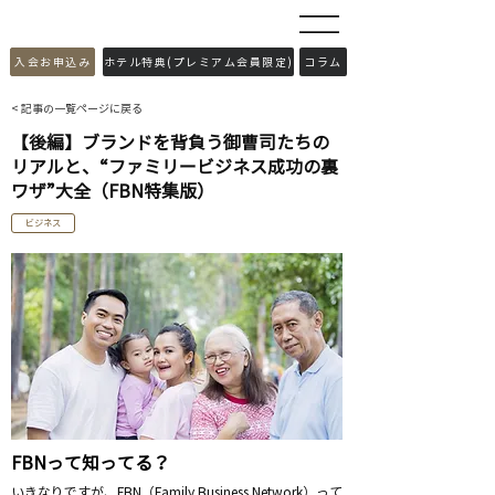
​入会お申込み
ホテル特典(プレミアム会員限定)
コラム
< 記事の一覧ページに戻る
【後編】ブランドを背負う御曹司たちの
リアルと、“ファミリービジネス成功の裏
ワザ”大全（FBN特集版）
ビジネス
FBNって知ってる？
いきなりですが、FBN（Family Business Network）って