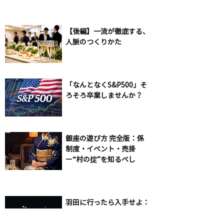
【後編】一流が徹底する、
人脈のつくりかた
「なんとなくS&P500」そ
ろそろ卒業しませんか？
銀座の遊び方 完全版：係
制度・イベント・売掛
ー“村の掟”を知るべし
羽田に行ったら入手せよ：
本来は入手困難なのに、羽
田なら買えてしまうスイー