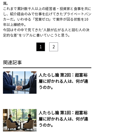
属。
これまで累計数千人以上の経営者・投資家と食事を共に
し、紹介経由のみで仕事を広げてきたプライベートバン
カーだ。いわゆる「営業ゼロ」で案件が回る状態を10
年以上継続中。
今回はその中で見てきた"人脈が広がる人と詰む人の決
定的な差"をリアルに書いていこうと思う。
1
2
​関連記事
人たらし論 第2回：超富裕
層に好かれる人は、何が違
うのか。
人たらし論 第1回：超富裕
層に好かれる人は、何が違
うのか。