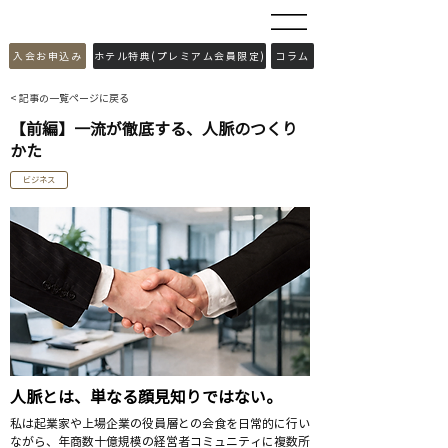
​入会お申込み
ホテル特典(プレミアム会員限定)
コラム
< 記事の一覧ページに戻る
【前編】一流が徹底する、人脈のつくり
かた
ビジネス
人脈とは、単なる顔見知りではない。
私は起業家や上場企業の役員層との会食を日常的に行い
ながら、年商数十億規模の経営者コミュニティに複数所