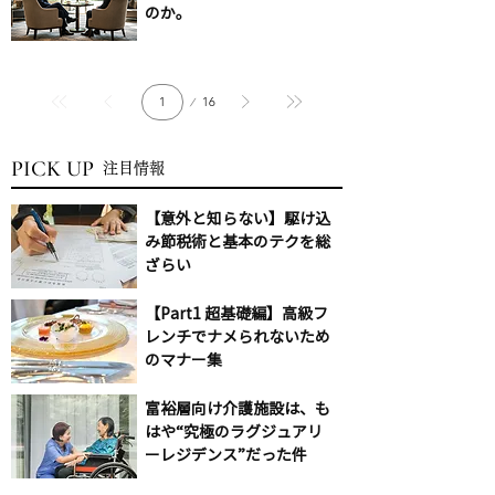
のか。
1
16
ペ
ー
ジ
PICK UP
注目情報
【意外と知らない】駆け込
み節税術と基本のテクを総
ざらい
【Part1 超基礎編】高級フ
レンチでナメられないため
のマナー集
富裕層向け介護施設は、も
はや“究極のラグジュアリ
ーレジデンス”だった件