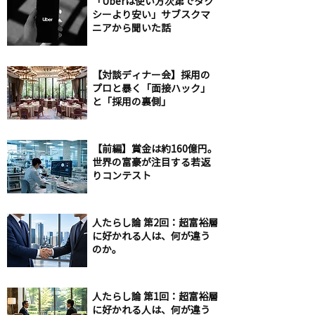
「Uberは使い方次第でタク
シーより安い」サブスクマ
ニアから聞いた話
【対談ディナー会】採用の
プロと暴く「面接ハック」
と「採用の裏側」
【前編】賞金は約160億円。
世界の富豪が注目する若返
りコンテスト
人たらし論 第2回：超富裕層
に好かれる人は、何が違う
のか。
人たらし論 第1回：超富裕層
に好かれる人は、何が違う