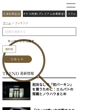
​入会お申込み
ホテル特典(プレミアム会員限定)
コラム
ホーム
> コンテンツ
キーワードから探す
選択肢
リセット
TREND
​最新情報
担当なしで「初バーキン」
を買うために：エルパトの
常識とノウハウまとめ