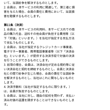
いて、当該紛争を解決するものとします。
2. 会員は、本サービスの利用に関連して、第三者に損
害を与えた場合、会員の責任と費用において、当該損
害を賠償するものとします。
第11条（決済）
1. 会員は、本サービスの利用料、本サービス内での商
品の購入代金、送料その他会員が負担する費用等（以
下「対価」といいます。）を当社が指定する支払方法
で支払うものとします。
2. 会員は、当社が指定するクレジットカード事業者、
電子マネー事業者、携帯電話事業者等（以下「決済会
社」といいます。）が提供する決済手段で対価の決済
を行うことができるものとします。
3. 前項の場合、会員は、決済会社が定める規約等に従
い決済会社と契約を締結するものとし、会員と決済会
社との間で紛争が生じた場合、会員の責任で当該紛争
を解決するものとし、当社はこれに関与しないものと
します。
4. 決済手数料（当社が指定するものに限ります。）
は、会員が負担するものとします。
5. 会員は、当社に対し、理由の如何を問わず、支払い
済み対価の返還を請求することはできないものとしま
す。