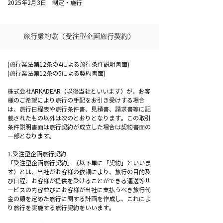
2025年2月3日 制定・施行
旅行業約款（受注型企画旅行契約）
(旅行業法第12条の4による旅行条件説明書面)
(旅行業法第12条の5による契約書面)
株式会社ARKADEAR（以後当社といいます）が、お客
様のご希望により旅行の手配をお引き受けする場合
は、旅行日程表や旅行条件書、見積書、請求書等に記
載されたもの以外は次のとおりとなります。この取引
条件説明書面は旅行契約が成立した場合は契約書面の
一部となります。
1.受注型企画旅行契約
「受注型企画旅行契約」（以下単に「契約」といいま
す）とは、当社がお客様の依頼により、旅行の目的及
び日程、お客様が提供を受けることができる運送等サ
ービスの内容並びにお客様が当社に支払うべき旅行代
金の額を定めた旅行に関する計画を作成し、これによ
り旅行を実施する旅行契約をいいます。