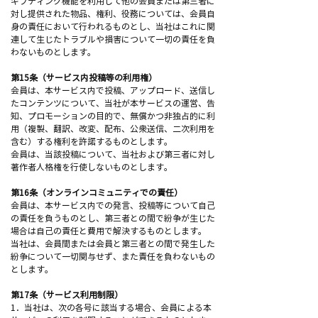
ギフティング機能を利用して他の会員または第三者に
対し提供された物品、権利、役務については、会員自
身の責任において行われるものとし、当社はこれに関
連して生じたトラブルや損害について一切の責任を負
わないものとします。
第15条（サービス内投稿等の利用権）
会員は、本サービス内で投稿、アップロード、送信し
たコンテンツについて、当社が本サービスの運営、告
知、プロモーションの目的で、無償かつ非独占的に利
用（複製、翻訳、改変、配布、公衆送信、二次利用を
含む）する権利を許諾するものとします。
会員は、当該投稿について、当社および第三者に対し
著作者人格権を行使しないものとします。
第16条（オンラインコミュニティでの責任）
会員は、本サービス内での発言、投稿等について自己
の責任を負うものとし、第三者との間で紛争が生じた
場合は自己の責任と費用で解決するものとします。
当社は、会員間または会員と第三者との間で発生した
紛争について一切関与せず、また責任を負わないもの
とします。
第17条（サービス利用制限）
1．当社は、次の各号に該当する場合、会員による本