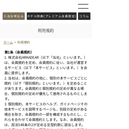
​入会お申込み
ホテル特典(プレミアム会員限定)
コラム
​利用規約
ホーム
> 利用規約
第1条（会員規約）
1. 株式会社ARKADEAR（以下「当社」といいます。）
は、会員規約を定め、会員規約に従い、当社が運営す
るサービス（以下「本サービス」といいます。）を会
員に提供します。
2. 当社は、会員規約の他に、個別の本サービスごとに
規約（以下「個別規約」といいます。）を定めること
があります。会員規約と個別規約の定めが異なる場
合、個別規約の定めが優先して適用されるものとしま
す。
3. 個別規約、本サービスのヘルプ、ガイドページその
他本サービスを説明するページも、別段の定めがある
場合を除き、会員規約の一部を構成するものとし、こ
れらを合わせて会員規約とします。なお、会員規約
は、民法548条の2が定める定型約款に該当します。