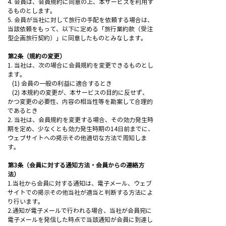
4. 会員は、会員規約に同意の上、本サービスを利用す
るものとします。
5. 会員が当社に対して旅行の手配を依頼する場合は、
当該依頼をもって、以下に定める「旅行業約款（受注
型企画旅行契約）」に同意したものとみなします。
第2条（規約の変更）
1. 当社は、次の場合に会員規約を変更できるものとし
ます。
(1) 会員の一般の利益に適合するとき
(2) 本規約の変更が、本サービスの目的に反せず、
かつ変更の必要性、内容の相当性等を勘案して合理的
であるとき
2. 当社は、会員規約を変更する場合、その効力発生時
期を定め、少なくとも効力発生時期の14日前までに、
ウェブサイトへの掲示その他適切な方法で周知しま
す。
第3条（会員に対する通知方法・会員からの連絡方
法）
1.当社から会員に対する通知は、電子メール、ウェブ
サイトでの掲示その他当社が適当と判断する方法によ
り行います。
2.通知が電子メールで行われる場合、当社が会員宛に
電子メールを発信した時点で当該通知が会員に到達し