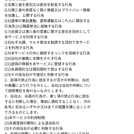
(14)第三者を差別又は差別を助長する行為
(15)第三者の承諾なく個人情報又はプライバシー情報
を収集し、公開する行為
(16)選挙の事前運動、選挙運動又はこれらに類似する
行為及び公職選挙法に抵触する行為
(17)会員又は第三者の営業に関する宣伝を目的として
本サービスを利用する行為
(18)ねずみ講、マルチ商法を勧誘する目的で本サービ
スを利用する行為
(19)本サービスの外に接続するリンクを投稿する行為
(20)当社の業務に支障をきたす行為
(21)虚偽の情報を本サービスに登録する行為
(22)会員規約又は個別規約で禁止する行為
(23)その他当社が不適切と判断する行為
2．前項の禁止行為に該当するか否かの判断は、当社
の裁量により行うものとし、当社は当社の判断につい
て説明責任を負わないものとします。
3．当社は、会員の行為が、第１項の禁止行為に該当
すると判断した場合、事前に通知することなく、次の
各号に定めるいずれか又は全ての措置を講じることが
できるものとします。
(1)本サービスの利用制限
(2)会員登録の解除による退会処分
(3)その他当社が必要と判断する行為
4．前項の措置により会員に生じた損害について当社