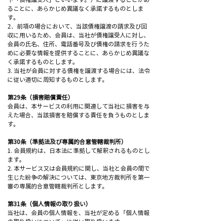
ることに、あらかじめ異議なく承諾するものとしま
す。
2．前項の場合において、当該債権譲渡の請求及び回
収に用いるため、会員は、当社が債権譲受人に対し、
会員の氏名、住所、電話番号及び債権の請求を行うた
めに必要な情報を提供することに、あらかじめ異議な
く承諾するものとします。
3. 当社が会員に対する債権を譲渡する場合には、法令
に従い適切に周知するものとします。
第29条（損害賠償責任）
会員は、本サービスの利用に関連して当社に損害を与
えた場合、当該損害を賠償する責任を負うものとしま
す。
第30条（準拠法及び専属的合意管轄裁判所）
1. 会員規約は、日本法に準拠して解釈されるものとし
ます。
2. 本サービス又は会員規約に関し、当社と会員の間で
生じた紛争の解決については、東京地方裁判所を第一
審の専属的合意管轄裁判所とします。
第31条（個人情報の取り扱い）
当社は、会員の個人情報を、当社が定める「個人情報