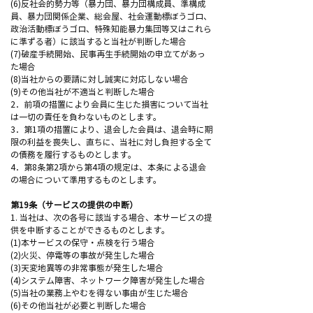
(6)反社会的勢力等（暴力団、暴力団構成員、準構成
員、暴力団関係企業、総会屋、社会運動標ぼうゴロ、
政治活動標ぼうゴロ、特殊知能暴力集団等又はこれら
に準ずる者）に該当すると当社が判断した場合
(7)破産手続開始、民事再生手続開始の申立てがあっ
た場合
(8)当社からの要請に対し誠実に対応しない場合
(9)その他当社が不適当と判断した場合
2．前項の措置により会員に生じた損害について当社
は一切の責任を負わないものとします。
3．第1項の措置により、退会した会員は、退会時に期
限の利益を喪失し、直ちに、当社に対し負担する全て
の債務を履行するものとします。
4．第8条第2項から第4項の規定は、本条による退会
の場合について準用するものとします。
第19条（サービスの提供の中断）
1. 当社は、次の各号に該当する場合、本サービスの提
供を中断することができるものとします。
(1)本サービスの保守・点検を行う場合
(2)火災、停電等の事故が発生した場合
(3)天変地異等の非常事態が発生した場合
(4)システム障害、ネットワーク障害が発生した場合
(5)当社の業務上やむを得ない事由が生じた場合
(6)その他当社が必要と判断した場合