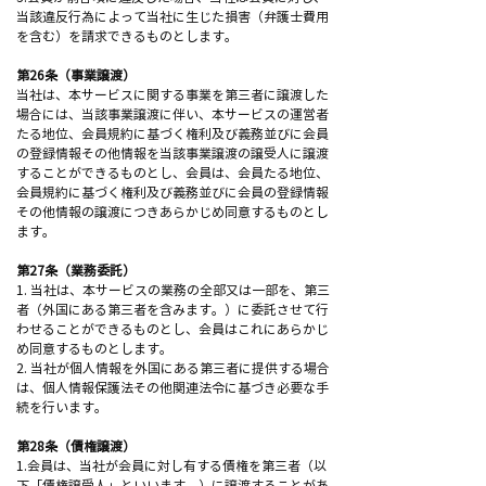
当該違反行為によって当社に生じた損害（弁護士費用
を含む）を請求できるものとします。
第26条（事業譲渡）
当社は、本サービスに関する事業を第三者に譲渡した
場合には、当該事業譲渡に伴い、本サービスの運営者
たる地位、会員規約に基づく権利及び義務並びに会員
の登録情報その他情報を当該事業譲渡の譲受人に譲渡
することができるものとし、会員は、会員たる地位、
会員規約に基づく権利及び義務並びに会員の登録情報
その他情報の譲渡につきあらかじめ同意するものとし
ます。
第27条（業務委託）
1. 当社は、本サービスの業務の全部又は一部を、第三
者（外国にある第三者を含みます。）に委託させて行
わせることができるものとし、会員はこれにあらかじ
め同意するものとします。
2. 当社が個人情報を外国にある第三者に提供する場合
は、個人情報保護法その他関連法令に基づき必要な手
続を行います。
第28条（債権譲渡）
1.会員は、当社が会員に対し有する債権を第三者（以
下「債権譲受人」といいます。）に譲渡することがあ