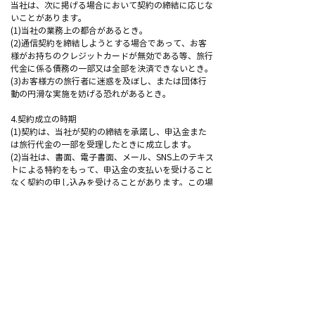
当社は、次に掲げる場合において契約の締結に応じな
いことがあります。
(1)当社の業務上の都合があるとき。
(2)通信契約を締結しようとする場合であって、お客
様がお持ちのクレジットカードが無効である等、旅行
代金に係る債務の一部又は全部を決済できないとき。
(3)お客様方の旅行者に迷惑を及ぼし、または団体行
動の円滑な実施を妨げる恐れがあるとき。
4.契約成立の時期
(1)契約は、当社が契約の締結を承諾し、申込金また
は旅行代金の一部を受理したときに成立します。
(2)当社は、書面、電子書面、メール、SNS上のテキス
トによる特約をもって、申込金の支払いを受けること
なく契約の申し込みを受けることがあります。この場
合、契約の成立の時期は両者が同意した時点で成立し
ます。
(3)申込金は、旅行代金、取消料、その他お客様が当
社に支払う金銭の一部に充当します。
(4)通信契約は(1)の規約にかかわらず、当社がお客様
に承諾の通知をし、その通知がお客様に到達したとき
に成立します。
5.書面の交付
(1)当社は、契約成立後速やかに、お客様に、旅行日