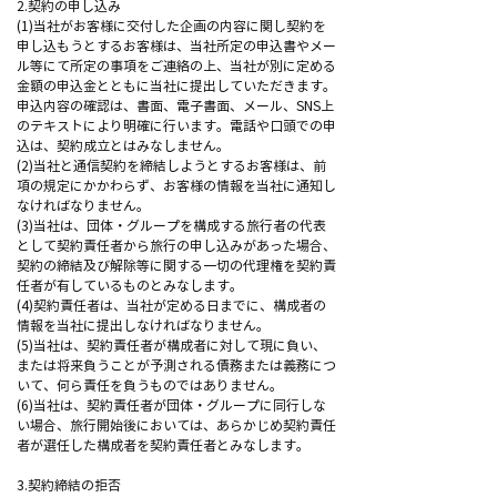
2.契約の申し込み
(1)当社がお客様に交付した企画の内容に関し契約を
申し込もうとするお客様は、当社所定の申込書やメー
ル等にて所定の事項をご連絡の上、当社が別に定める
金額の申込金とともに当社に提出していただきます。
申込内容の確認は、書面、電子書面、メール、SNS上
のテキストにより明確に行います。電話や口頭での申
込は、契約成立とはみなしません。
(2)当社と通信契約を締結しようとするお客様は、前
項の規定にかかわらず、お客様の情報を当社に通知し
なければなりません。
(3)当社は、団体・グループを構成する旅行者の代表
として契約責任者から旅行の申し込みがあった場合、
契約の締結及び解除等に関する一切の代理権を契約責
任者が有しているものとみなします。
(4)契約責任者は、当社が定める日までに、構成者の
情報を当社に提出しなければなりません。
(5)当社は、契約責任者が構成者に対して現に負い、
または将来負うことが予測される債務または義務につ
いて、何ら責任を負うものではありません。
(6)当社は、契約責任者が団体・グループに同行しな
い場合、旅行開始後においては、あらかじめ契約責任
者が選任した構成者を契約責任者とみなします。
3.契約締結の拒否