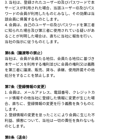
3. 当社は、登録されたユーザーID及びパスワードで本
サービスが利用された場合、当該ユーザーID及びパス
ワードの会員が利用したものとみなし、その効果は当
該会員に帰属するものとします。
4. 会員は、自己のユーザーID及びパスワードを第三者
に知られた場合及び第三者に使用されている疑いがあ
ることが判明した場合は、直ちに当社に報告を行い、
当社の指示に従うものとします。
第6条（譲渡等の禁止）
当社は、会員が会員たる地位、会員たる地位に基づき
本サービスを利用する権利並びに会員の権利又は義務
を第三者に譲渡、販売、貸与、承継、使用許諾その他
処分をすることを禁止します。
第7条（登録情報の変更）
1. 会員は、メールアドレス、電話番号、クレジットカ
ード情報その他当社に登録した情報に変更が生じた場
合、直ちに、登録情報の変更を行う義務を負うものと
します。
2. 登録情報の変更を怠ったことにより会員に生じた不
利益、損害について、当社は一切の責任を負わないも
のとします。
第8条（退会）