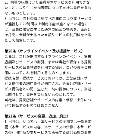
2．前項の措置により会員が本サービスを利用できな
いことにより生じた損害等について当社は責任を負わ
ないものとします。
3. 当社は、当社の責に帰すべき事由により本サービス
が連続して72時間以上利用不能状態となった場合に
は、会員に現実に生じた通常の範囲の損害を、直近1
ヶ月間に会員が支払った当該サービスの利用料を上限
として賠償します。
第20条（オフラインイベント及び提携サービス）
会員は、当社が提供するオフラインのイベント、提携
店舗及びサービスの割引、または当社が紹介する提携
サービスの会員登録を利用する場合、自己の責任と費
用においてこれを利用するものとします。
提携店舗・提携サービスにおいては、当該店舗・サー
ビス提供者の利用条件が適用され、会員と店舗・サー
ビス提供者との間に生じた一切の紛争について、当社
は関与せず、責任を負わないものとします。
当社は、提携店舗やサービスの内容・価格・条件につ
いて保証するものではありません。
第21条（サービスの変更、追加、廃止）
1. 当社は、いつでも、本サービスの全部又は一部を変
更（本サービスの内容、本サービスの仕様、本サービ
スの利用料及び本サービスで販売する商品価格の変更