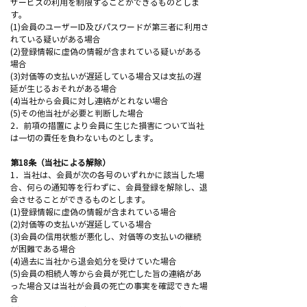
サービスの利用を制限することができるものとしま
す。
(1)会員のユーザーID及びパスワードが第三者に利用さ
れている疑いがある場合
(2)登録情報に虚偽の情報が含まれている疑いがある
場合
(3)対価等の支払いが遅延している場合又は支払の遅
延が生じるおそれがある場合
(4)当社から会員に対し連絡がとれない場合
(5)その他当社が必要と判断した場合
2．前項の措置により会員に生じた損害について当社
は一切の責任を負わないものとします。
第18条（当社による解除）
1．当社は、会員が次の各号のいずれかに該当した場
合、何らの通知等を行わずに、会員登録を解除し、退
会させることができるものとします。
(1)登録情報に虚偽の情報が含まれている場合
(2)対価等の支払いが遅延している場合
(3)会員の信用状態が悪化し、対価等の支払いの継続
が困難である場合
(4)過去に当社から退会処分を受けていた場合
(5)会員の相続人等から会員が死亡した旨の連絡があ
った場合又は当社が会員の死亡の事実を確認できた場
合