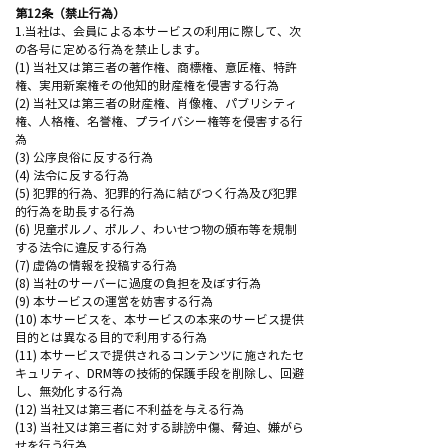
第12条（禁止行為）
1.当社は、会員による本サービスの利用に際して、次
の各号に定める行為を禁止します。
(1) 当社又は第三者の著作権、商標権、意匠権、特許
権、実用新案権その他知的財産権を侵害する行為
(2) 当社又は第三者の財産権、肖像権、パブリシティ
権、人格権、名誉権、プライバシー権等を侵害する行
為
(3) 公序良俗に反する行為
(4) 法令に反する行為
(5) 犯罪的行為、犯罪的行為に結びつく行為及び犯罪
的行為を助長する行為
(6) 児童ポルノ、ポルノ、わいせつ物の頒布等を規制
する法令に違反する行為
(7) 虚偽の情報を投稿する行為
(8) 当社のサーバーに過度の負担を及ぼす行為
(9) 本サービスの運営を妨害する行為
(10) 本サービスを、本サービスの本来のサービス提供
目的とは異なる目的で利用する行為
(11) 本サービスで提供されるコンテンツに施されたセ
キュリティ、DRM等の技術的保護手段を削除し、回避
し、無効化する行為
(12) 当社又は第三者に不利益を与える行為
(13) 当社又は第三者に対する誹謗中傷、脅迫、嫌がら
せを行う行為