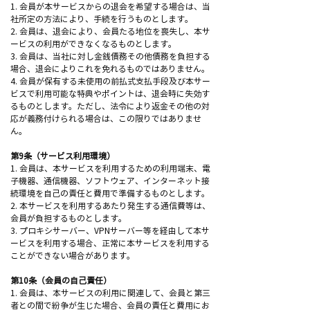
1. 会員が本サービスからの退会を希望する場合は、当
社所定の方法により、手続を行うものとします。
2. 会員は、退会により、会員たる地位を喪失し、本サ
ービスの利用ができなくなるものとします。
3. 会員は、当社に対し金銭債務その他債務を負担する
場合、退会によりこれを免れるものではありません。
4. 会員が保有する未使用の前払式支払手段及び本サー
ビスで利用可能な特典やポイントは、退会時に失効す
るものとします。ただし、法令により返金その他の対
応が義務付けられる場合は、この限りではありませ
ん。
第9条（サービス利用環境）
1. 会員は、本サービスを利用するための利用端末、電
子機器、通信機器、ソフトウェア、インターネット接
続環境を自己の責任と費用で準備するものとします。
2. 本サービスを利用するあたり発生する通信費等は、
会員が負担するものとします。
3. プロキシサーバー、VPNサーバー等を経由して本サ
ービスを利用する場合、正常に本サービスを利用する
ことができない場合があります。
第10条（会員の自己責任）
1. 会員は、本サービスの利用に関連して、会員と第三
者との間で紛争が生じた場合、会員の責任と費用にお