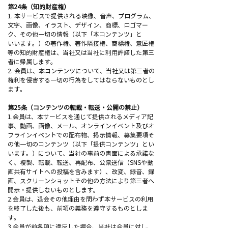
第24条（知的財産権）
1. 本サービスで提供される映像、音声、プログラム、
文字、画像、イラスト、デザイン、商標、ロゴマー
ク、その他一切の情報（以下「本コンテンツ」と
いいます。）の著作権、著作隣接権、商標権、意匠権
等の知的財産権は、当社又は当社に利用許諾した第三
者に帰属します。
2. 会員は、本コンテンツについて、当社又は第三者の
権利を侵害する一切の行為をしてはならないものとし
ます。
第25条（コンテンツの転載・転送・公開の禁止）
1.会員は、本サービスを通じて提供されるメディア記
事、動画、画像、メール、オンラインイベント及びオ
フラインイベントでの配布物、掲示情報、募集要項そ
の他一切のコンテンツ（以下「提供コンテンツ」とい
います。）について、当社の事前の書面による承諾な
く、複製、転載、転送、再配布、公衆送信（SNSや動
画共有サイトへの投稿を含みます）、改変、録音、録
画、スクリーンショットその他の方法により第三者へ
開示・提供しないものとします。
2.会員は、退会その他理由を問わず本サービスの利用
を終了した後も、前項の義務を遵守するものとしま
す。
3.会員が前各項に違反した場合、当社は会員に対し、