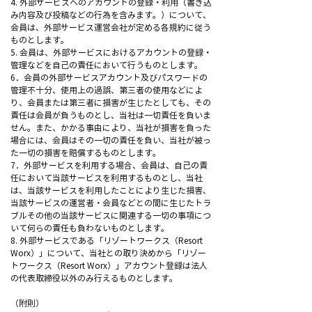
4. 外部サービスへのアカウントの登録・利用（書き込
み内容及び投稿などの行為を含みます。）について、
会員は、外部サービス運営会社が定める各規約に従う
ものとします。
5. 会員は、外部サービスにおけるアカウントの登録・
管理などを自己の責任において行うものとします。
6．会員の外部サービスアカウント及びパスワードの
管理不十分、使用上の過誤、第三者の使用などによ
り、会員または第三者に損害が生じたとしても、その
責任は会員が負うものとし、当社は一切責任を負いま
せん。また、かかる事由により、当社が損害を負った
場合には、会員はその一切の責任を負い、当社が被っ
た一切の損害を賠償するものとします。
7．外部サービスを利用する場合、会員は、自己の責
任において当該サービスを利用するものとし、当社
は、当該サービスを利用したことにより生じた損害、
当該サービスの運営者・会員などとの間に生じたトラ
ブルその他の当該サービスに関連する一切の事項につ
いて何らの責任も負わないものとします。
8. 外部サービスである「リゾートワークス（Resort
Worx）」について、当社との取り決めから「リゾー
トワークス（Resort Worx）」アカウント登録は法人
の代表取締役以外のみ行えるものとします。
（附則）