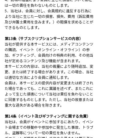
は一切の責任を負わないものとします。
5．当社は、会員に対し、会員規約に違反する行為に
より当社に生じた一切の損害、損失、費用（訴訟費用
及び弁護士費用を含みます。）の賠償を求めることが
できるものとします。
第13条（サブスクリプションサービスの内容）
当社が提供する本サービスには、メディアコンテンツ
の購読、イベント（オンライン・オフライン）の参
加、ギフティング、会員向けの特典の利用、その他当
社が定めるコンテンツ及び機能が含まれます。
本サービスの内容は、当社の裁量により随時追加、変
更、または終了する場合があります。この場合、当社
は適切な方法により会員に通知します。
会員は、本サービスの提供内容が変更または終了され
た場合であっても、これに異議を述べず、またこれに
よって生じた損害について当社は責任を負わないこと
に同意するものとします。ただし、当社の故意または
重大な過失がある場合を除きます。
第14条（イベント及びギフティングに関する免責）
当社は、会員がイベントに参加するにあたり、イベン
ト会場までの移動中や参加中に発生した事故、トラブ
ル、盗難等について一切の責任を負いません。