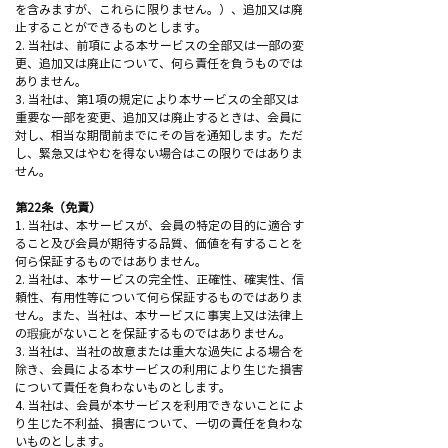
を含みますが、これらに限りません。）、追加又は廃
止することができるものとします。
2. 当社は、前項による本サービスの全部又は一部の変
更、追加又は廃止について、何ら責任を負うものでは
ありません。
3. 当社は、第1項の規定により本サービスの全部又は
重要な一部を変更、追加又は廃止するときは、会員に
対し、相当な期間前までにその旨を通知します。ただ
し、緊急又はやむを得ない場合はこの限りではありま
せん。
第22条（免責）
1. 当社は、本サービスが、会員の特定の目的に適合す
ること及び会員が期待する品質、価値を有することを
何ら保証するものではありません。
2. 当社は、本サービスの完全性、正確性、確実性、信
頼性、有用性等について何ら保証するものではありま
せん。また、当社は、本サービスに事実上又は法律上
の瑕疵がないことを保証するものではありません。
3. 当社は、当社の故意または重大な過失による場合を
除き、会員による本サービスの利用により生じた損害
について責任を負わないものとします。
4. 当社は、会員が本サービスを利用できないことによ
り生じた不利益、損害について、一切の責任を負わな
いものとします。