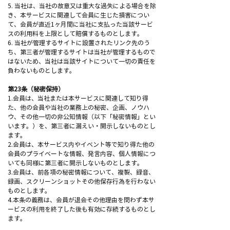
5. 当社は、当社の故意又は重大な過失による場合を除
き、本サービスに関連して会員に生じた損害につい
て、会員が直近1ヶ月間に当社に支払った当該サービ
スの利用料を上限として賠償するものとします。
6. 当社が管理するサイトに設置されたリンク先のう
ち、第三者が管理するサイトは当社が管理するもので
はないため、当社は当該サイトについて一切の責任を
負わないものとします。
第23条（秘密保持）
1.会員は、当社または本サービスに関連して知り得
た、他の会員や当社の業務上の秘密、企画、ノウハ
ウ、その他一切の非公知情報（以下「秘密情報」とい
います。）を、第三者に漏えい・開示しないものとし
ます。
2.会員は、本サービス内やイベント等で知り得た他の
会員のプライベートな情報、発言内容、個人情報につ
いても同様に第三者に開示しないものとします。
3.会員は、前各項の秘密情報について、複製、録音、
録画、スクリーンショットその他保存行為を行わない
ものとします。
4.本条の義務は、会員が退会その他理由を問わず本サ
ービスの利用を終了した後も有効に存続するものとし
ます。