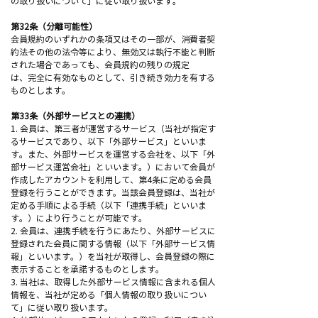
の取り扱いについて」に従い取り扱います。
第32条（分離可能性）
会員規約のいずれかの条項又はその一部が、消費者契
約法その他の法令等により、無効又は執行不能と判断
された場合であっても、会員規約の残りの規定
は、完全に有効なものとして、引き続き効力を有する
ものとします。
第33条（外部サービスとの連携）
1. 会員は、第三者が運営するサービス（当社が指定す
るサービスであり、以下「外部サービス」といいま
す。また、外部サービスを運営する会社を、以下「外
部サービス運営会社」といいます。）において会員が
作成したアカウントを利用して、第4条に定める会員
登録を行うことができます。当該会員登録は、当社が
定める手順による手続（以下「連携手続」といいま
す。）により行うことが可能です。
2. 会員は、連携手続を行うにあたり、外部サービスに
登録された会員に関する情報（以下「外部サービス情
報」といいます。）を当社が取得し、会員登録の際に
表示することを承諾するものとします。
3. 当社は、取得した外部サービス情報に含まれる個人
情報を、当社が定める「個人情報の取り扱いについ
て」に従い取り扱います。