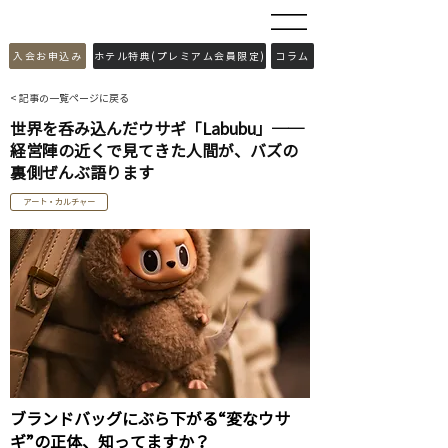
​入会お申込み
ホテル特典(プレミアム会員限定)
コラム
< 記事の一覧ページに戻る
世界を呑み込んだウサギ「Labubu」──
経営陣の近くで見てきた人間が、バズの
裏側ぜんぶ語ります
アート・カルチャー
ブランドバッグにぶら下がる“変なウサ
ギ”の正体、知ってますか？