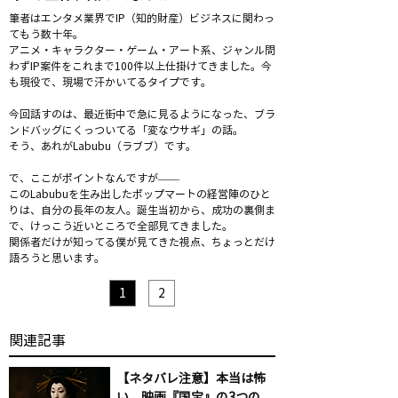
筆者はエンタメ業界でIP（知的財産）ビジネスに関わっ
てもう数十年。
アニメ・キャラクター・ゲーム・アート系、ジャンル問
わずIP案件をこれまで100件以上仕掛けてきました。今
も現役で、現場で汗かいてるタイプです。
今回話すのは、最近街中で急に見るようになった、ブラ
ンドバッグにくっついてる「変なウサギ」の話。
そう、あれがLabubu（ラブブ）です。
で、ここがポイントなんですが——
このLabubuを生み出したポップマートの経営陣のひと
りは、自分の長年の友人。誕生当初から、成功の裏側ま
で、けっこう近いところで全部見てきました。
関係者だけが知ってる僕が見てきた視点、ちょっとだけ
語ろうと思います。
1
2
​関連記事
【ネタバレ注意】本当は怖
い、映画『国宝』の3つの