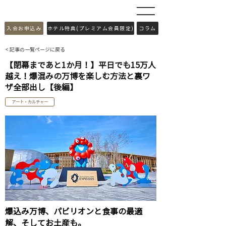
​入会お申込み
ホテル特典(プレミアム会員限定)
コラム
< 記事の一覧ページに戻る
【閉幕まであと1か月！】平日でも15万人
越え！爆混みの万博を楽しむ方法と裏ワ
ザ全部出し【後編】
アート・カルチャー
爆込み万博、パビリオンと食事の最適
解、そしてお土産も。