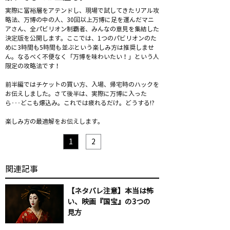
実際に富裕層をアテンドし、現場で試してきたリアル攻
略法、万博の中の人、30回以上万博に足を運んだマニ
アさん、全パビリオン制覇者、みんなの意見を集結した
決定版を公開します。ここでは、1つのパビリオンのた
めに3時間も5時間も並ぶという楽しみ方は推奨しませ
ん。なるべく不便なく「万博を味わいたい！」という人
限定の攻略法です！
前半編ではチケットの買い方、入場、帰宅時のハックを
お伝えしました。さて後半は、実際に万博に入った
ら･･･どこも爆込み。これでは疲れるだけ。どうする!?
楽しみ方の最適解をお伝えします。
1
2
​関連記事
【ネタバレ注意】本当は怖
い、映画『国宝』の3つの
見方