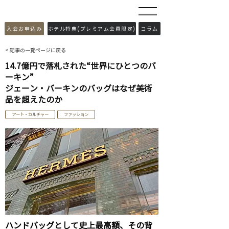
​入会お申込み
ホテル特典(プレミアム会員限定)
コラム
< 記事の一覧ページに戻る
14.7億円で落札された“世界にひとつのバ
ーキン”
ジェーン・バーキンのバッグはなぜ美術
品を超えたのか
アート・カルチャー
ファッション
ハンドバッグとして史上最高額、その背