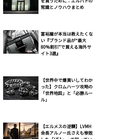
を買うために：エルパトの
常識とノウハウまとめ
富裕層が本当は教えたくな
い『ブランド品が“最大
80%割引”で買える海外サ
イト3選』
【世界中で爆買いしてわか
った】クロムハーツ攻略の
「世界地図」と「必勝ルー
ル」
【エルメスの逆襲】LVMH
会長アルノー氏さえも惨敗