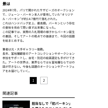
景は
2024年7月、パリで開かれたサザビーズのオークション
で、ジェーン・バーキン本人が愛用していた“オリジナ
ル・バーキン”が約14.7億円で落札された。
これはハンドバッグ史上、最高額。バーキンという存在
の意味を改めて問い直す出来事になった。
この記事では、実際の入札現場の様子からバーキン誕生
の裏話、そしてアートの視点での価値まで、今回の話題
を総まとめする。
筆者は元・大手ギャラリー勤務。
長年、富裕層顧客のアートコレクションやオークション
参加をサポートし、自宅・別荘の絵画選定も手がけてき
た。アートの世界は、業界ならでは＆富裕層ならではの
話が尽きない。今後も話題のオークションやアートフェ
アをお届けしていく。
1
2
​関連記事
担当なしで「初バーキン」