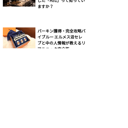
した「H51」って知ってい
ますか？
バーキン獲得・完全攻略バ
イブル― エルメス沼セレ
ブと中の人情報が教えるリ
アルハック完全版 ―
正規店を使いこなせ：ロレ
ックス攻略ガイド＆最新実
践レポート