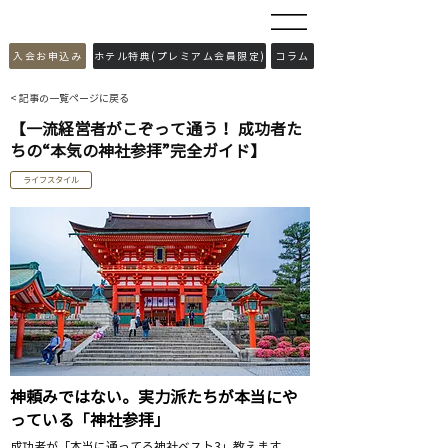
​入会お申込み
ホテル特典(プレミアム会員限定)
コラム
< 記事の一覧ページに戻る
【一流経営者がこぞって通う！ 成功者た
ちの“本気の神社参拝”完全ガイド】
ライフスタイル
神頼みではない。実力派たちが本当にや
っている「神社参拝」
成功者が「本当に通ってる神社ベスト3」教えます