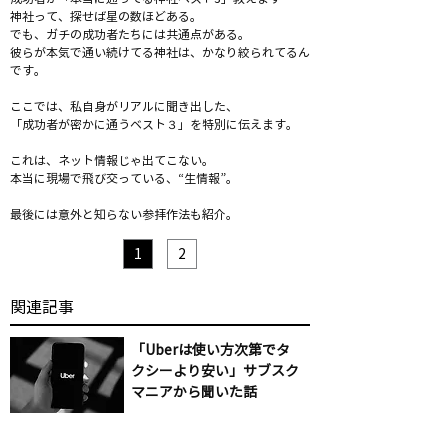
神社って、探せば星の数ほどある。
でも、ガチの成功者たちには共通点がある。
彼らが本気で通い続けてる神社は、かなり絞られてるん
です。
ここでは、私自身がリアルに聞き出した、
「成功者が密かに通うベスト３」を特別に伝えます。
これは、ネット情報じゃ出てこない。
本当に現場で飛び交っている、“生情報”。
最後には意外と知らない参拝作法も紹介。
1
2
​関連記事
「Uberは使い方次第でタ
クシーより安い」サブスク
マニアから聞いた話