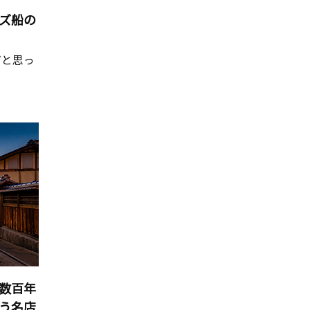
ズ船の
だと思っ
数百年
う名店