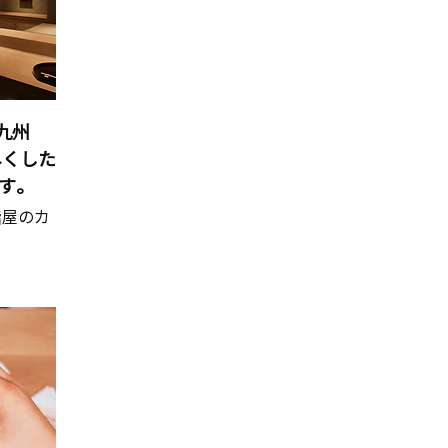
九州
尽くした
す。
鮨屋のカ