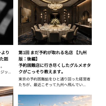
ーより
第1回 まだ予約が取れる名店 【九州
た話
版：後編】
予約困難店に行き尽くしたグルメオタ
る。
クがこっそり教えます。
ッ...
東京の予約困難鮨をひと通り回った経営者
たちが、最近こぞって九州へ飛んでい...