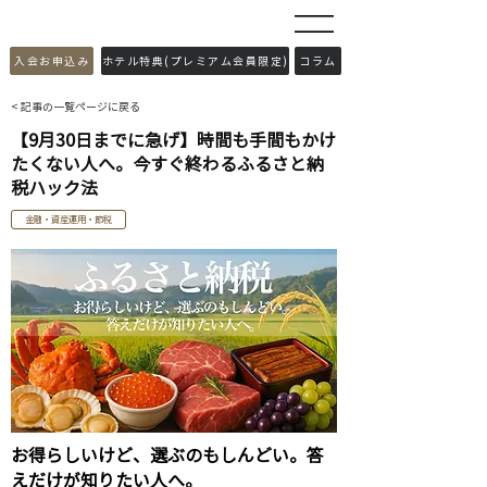
​入会お申込み
ホテル特典(プレミアム会員限定)
コラム
< 記事の一覧ページに戻る
【9月30日までに急げ】時間も手間もかけ
たくない人へ。今すぐ終わるふるさと納
税ハック法
金融・資産運用・節税
お得らしいけど、選ぶのもしんどい。答
えだけが知りたい人へ。