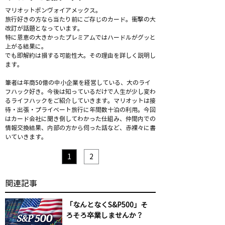
マリオットボンヴォイアメックス。
旅行好きの方なら当たり前にご存じのカード。衝撃の大
改訂が話題となっています。
特に恩恵の大きかったプレミアムではハードルがグッと
上がる結果に。
でも即解約は損する可能性大。その理由を詳しく説明し
ます。
筆者は年商50億の中小企業を経営している、大のライ
フハック好き。今後は知っているだけで人生が少し変わ
るライフハックをご紹介していきます。マリオットは接
待・出張・プライベート旅行に年間数十泊の利用。今回
はカード会社に聞き倒してわかった仕組み、仲間内での
情報交換結果、内部の方から伺った話など、赤裸々に書
いていきます。
1
2
​関連記事
「なんとなくS&P500」そ
ろそろ卒業しませんか？