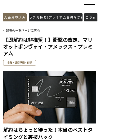
​入会お申込み
ホテル特典(プレミアム会員限定)
コラム
< 記事の一覧ページに戻る
【即解約は非推奨！】衝撃の改定、マリ
オットボンヴォイ・アメックス・プレミ
アム
金融・資産運用・節税
解約はちょっと待った！本当のベストタ
イミングと裏技ハック