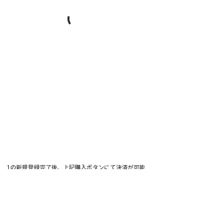
1の新規登録完了後、上記購入ボタンにて決済が可能
となります。
(登録前は購入ボタンを押すことができません)
ご決済前に、1の新規登録をお済ませくださいませ。