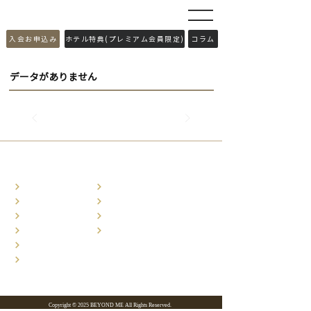
​入会お申込み
ホテル特典(プレミアム会員限定)
コラム
データがありません
ホーム
お問い合わせ
コンテンツ
利用規約
会員特典
特商法に基づく表記
旅行特典
プライバシーポリシー
入会お申込み
会社概要
Copyright © 2025 BEYOND ME All Rights Reserved.