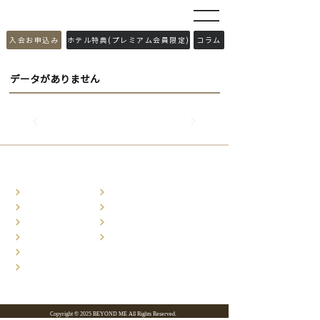
​入会お申込み
ホテル特典(プレミアム会員限定)
コラム
データがありません
ホーム
お問い合わせ
コンテンツ
利用規約
会員特典
特商法に基づく表記
旅行特典
プライバシーポリシー
入会お申込み
会社概要
Copyright © 2025 BEYOND ME All Rights Reserved.